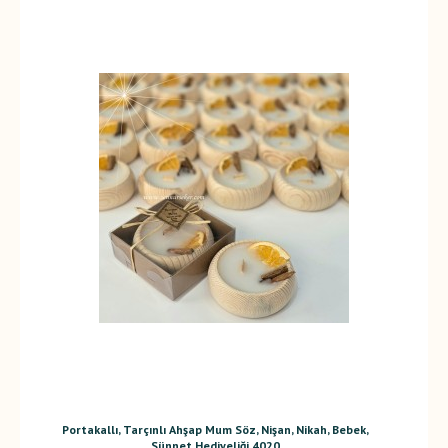
Portakallı, Tarçınlı Ahşap Mum Söz, Nişan, Nikah, Bebek,
Sünnet Hediyeliği 4020