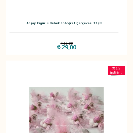
Ahşap Figürlü Bebek Fotoğraf Çerçevesi 3798
₺ 35,00
₺ 29,00
%15
indirimli