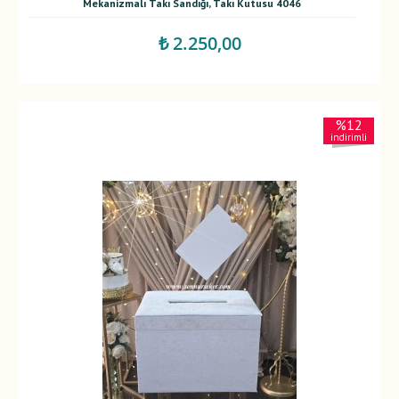
Mekanizmalı Takı Sandığı, Takı Kutusu 4046
₺ 2.250,00
%12
indirimli