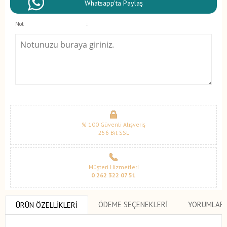
Whatsapp'ta Paylaş
Not
:
% 100 Güvenli Alışveriş
256 Bit SSL
Müşteri Hizmetleri
0 262 322 07 51
ÖDEME SEÇENEKLERI
YORUMLAR
ÜRÜN ÖZELLIKLERI