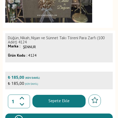
Düğün, Nikah, Nişan ve Sünnet Takı Töreni Para Zarfı (100
Adet) 4124
Marka :
ŞENNUR
Ürün Kodu :
4124
₺
185,00
(KDV DAHIL)
₺ 185,00
(KDV DAHIL)
Sepete Ekle