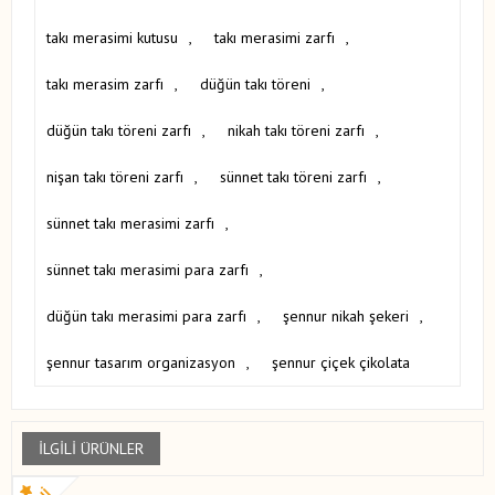
takı merasimi kutusu
,
takı merasimi zarfı
,
takı merasim zarfı
,
düğün takı töreni
,
düğün takı töreni zarfı
,
nikah takı töreni zarfı
,
nişan takı töreni zarfı
,
sünnet takı töreni zarfı
,
sünnet takı merasimi zarfı
,
sünnet takı merasimi para zarfı
,
düğün takı merasimi para zarfı
,
şennur nikah şekeri
,
şennur tasarım organizasyon
,
şennur çiçek çikolata
İLGILI ÜRÜNLER