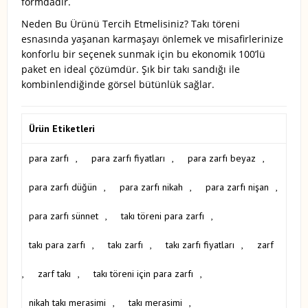
formdadır.
Neden Bu Ürünü Tercih Etmelisiniz? Takı töreni
esnasında yaşanan karmaşayı önlemek ve misafirlerinize
konforlu bir seçenek sunmak için bu ekonomik 100’lü
paket en ideal çözümdür. Şık bir takı sandığı ile
kombinlendiğinde görsel bütünlük sağlar.
Ürün Etiketleri
para zarfı
,
para zarfı fiyatları
,
para zarfı beyaz
,
para zarfı düğün
,
para zarfı nikah
,
para zarfı nişan
,
para zarfı sünnet
,
takı töreni para zarfı
,
takı para zarfı
,
takı zarfı
,
takı zarfı fiyatları
,
zarf
,
zarf takı
,
takı töreni için para zarfı
,
nikah takı merasimi
,
takı merasimi
,