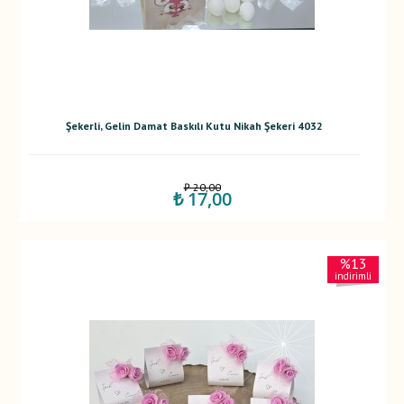
Şekerli, Gelin Damat Baskılı Kutu Nikah Şekeri 4032
₺ 20,00
₺ 17,00
%13
indirimli