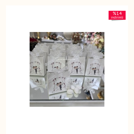
%14
indirimli