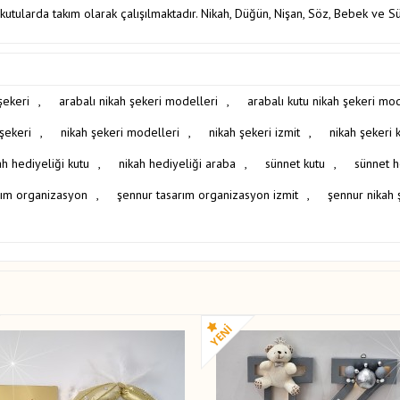
kutularda takım olarak çalışılmaktadır. Nikah, Düğün, Nişan, Söz, Bebek ve S
şekeri
,
arabalı nikah şekeri modelleri
,
arabalı kutu nikah şekeri mod
şekeri
,
nikah şekeri modelleri
,
nikah şekeri izmit
,
nikah şekeri 
ah hediyeliği kutu
,
nikah hediyeliği araba
,
sünnet kutu
,
sünnet h
rım organizasyon
,
şennur tasarım organizasyon izmit
,
şennur nikah 