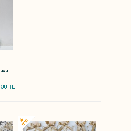
Süsü
,00 TL