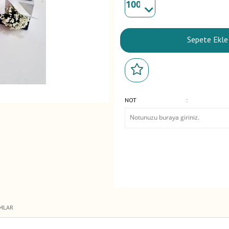
Sepete Ekle
NOT
:
MLAR