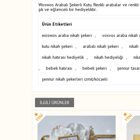
Woswos Arabalı Şekerli Kutu, Renkli arabalar ve renkli 
şık ve eğlenceli bir hediyeliktir..
Ürün Etiketleri
woswos araba nikah şekeri
,
vosvos araba nikah 
kutu nikah şekeri
,
arabalı nikah şekeri
,
nikah 
nikah hatırası hediyelik
,
nikah hediyeliği
,
nik
,
bebek hatırası
,
bebek şekeri
,
şennur tasa
şennur nikah şekerleri izmit/kocaeli
İLGILI ÜRÜNLER