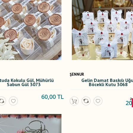
ŞENNUR
tuda Kokulu Gül, Mühürlü
Gelin Damat Baskılı Uğ
Sabun Gül 3073
Böcekli Kutu 3068
60,00 TL
2
20