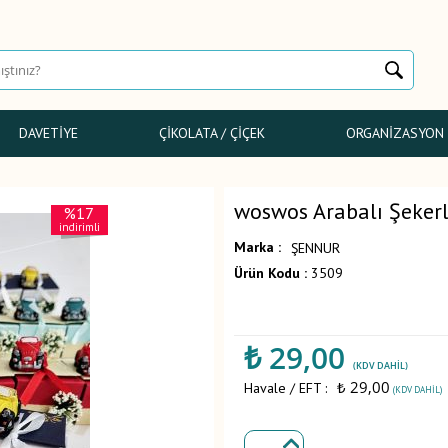
DAVETIYE
ÇIKOLATA / ÇIÇEK
ORGANIZASYON
woswos Arabalı Şeker
%17
indirimli
Marka :
ŞENNUR
Ürün Kodu :
3509
₺
29,00
(KDV DAHIL)
₺ 29,00
Havale / EFT :
(KDV DAHIL)