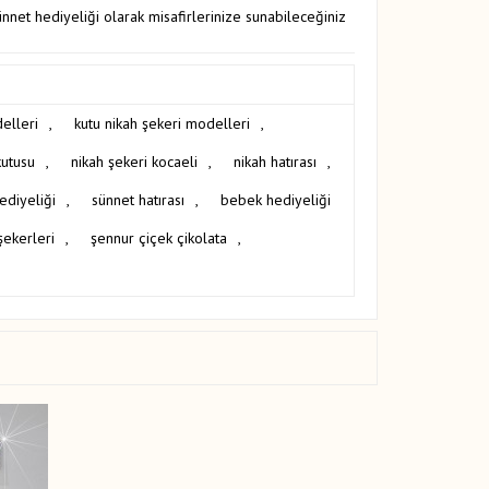
ünnet hediyeliği olarak misafirlerinize sunabileceğiniz
elleri
,
kutu nikah şekeri modelleri
,
kutusu
,
nikah şekeri kocaeli
,
nikah hatırası
,
ediyeliği
,
sünnet hatırası
,
bebek hediyeliği
şekerleri
,
şennur çiçek çikolata
,