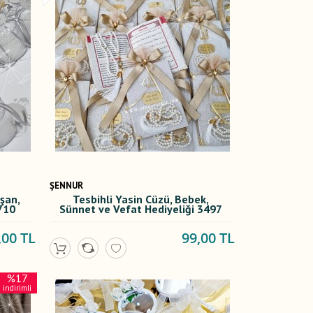
ŞENNUR
şan,
Tesbihli Yasin Cüzü, Bebek,
710
Sünnet ve Vefat Hediyeliği 3497
,00 TL
99,00 TL
%17
indirimli