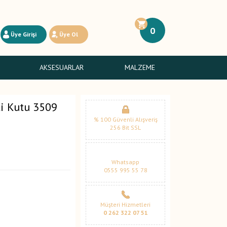
0
Üye Girişi
Üye Ol
AKSESUARLAR
MALZEME
li Kutu 3509
% 100 Güvenli Alışveriş
256 Bit SSL
Whatsapp
0555 995 55 78
Müşteri Hizmetleri
0 262 322 07 51