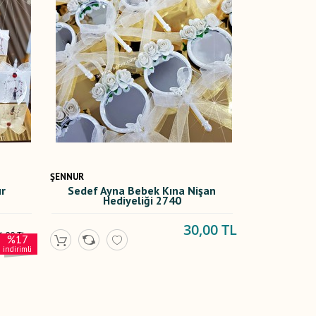
ŞENNUR
ur
Sedef Ayna Bebek Kına Nişan
Hediyeliği 2740
30,00 TL
4,00 TL
%17
,00 TL
indirimli