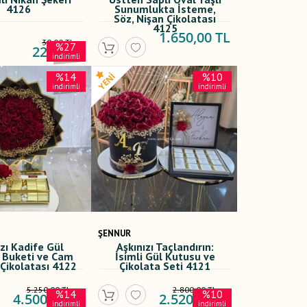
4126
Sunumlukta İsteme,
Söz, Nişan Çikolatası
4125
1.650,00 TL
30,00 TL
%27
22,00 TL
indirimli
%14
%10
indirimli
indirimli
ŞENNUR
zı Kadife Gül
Aşkınızı Taçlandırın:
 Buketi ve Cam
İsimli Gül Kutusu ve
Çikolatası 4122
Çikolata Seti 4121
5.250,00 TL
2.800,00 TL
%14
%10
4.500,00 TL
2.520,00 TL
indirimli
indirimli