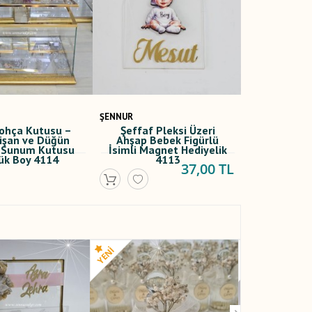
ŞENNUR
ohça Kutusu –
Şeffaf Pleksi Üzeri
Nişan ve Düğün
Ahşap Bebek Figürlü
ık Sunum Kutusu
İsimli Magnet Hediyelik
ük Boy 4114
4113
37,00 TL