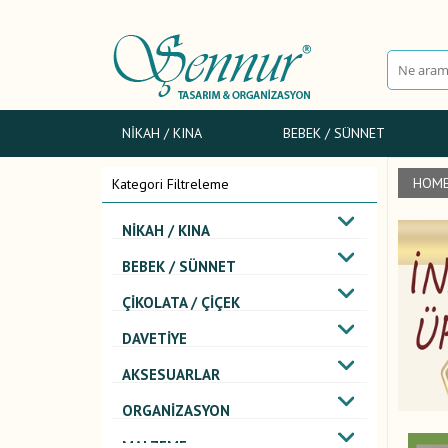
NIKAH / KINA
BEBEK / SÜNNET
HOME
Kategori Filtreleme
NIKAH / KINA
BEBEK / SÜNNET
ÇIKOLATA / ÇIÇEK
DAVETIYE
AKSESUARLAR
ORGANIZASYON
MALZEME