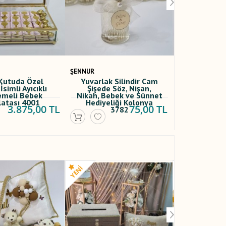
ŞENNUR
ŞENNUR
ak Silindir Cam
Siyah Kadife Kumaş
Cam Kut
e Söz, Nişan,
Kaplı, Kuru Çiçek
Baskılı, 
Bebek ve Sünnet
Süslemeli Anı Defteri
Nişan Çik
eliği Kolonya
ve Kalemi Seti 4003
75,00 TL
740,00 TL
3782