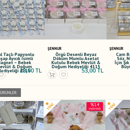
ŞENNUR
ŞENNUR
al Taçlı Papyonlu
Örgü Desenli Beyaz
Cam B
şap Ayıcık İsimli
Döküm Mumlu Asetat
Söz, 
agnet – Bebek
Kutulu Bebek Mevlüt &
İçin Ş
evlüt & Doğum
Doğum Hediyeliği 4115
Büy
28,00 TL
53,00 TL
ediyeliği 4116
 ÜRÜNLER
%14
indirimli