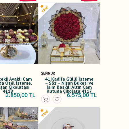
ŞENNUR
çekli Ayaklı Cam
41 Kadife Güllü İsteme
a Özel İsteme,
– Söz – Nişan Buketi ve
işan Çikolatası
İsim Baskılı Altın Cam
4118
Kutuda Çikolata 4117
2.850,00 TL
6.575,00 TL