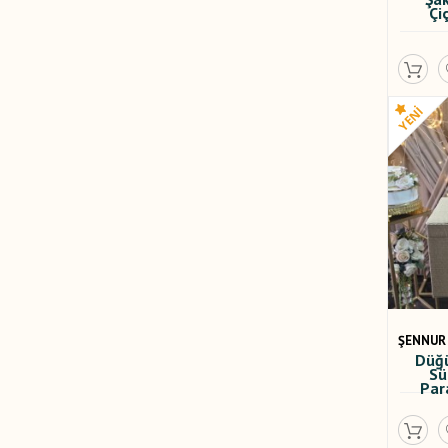
Çi
ŞENNUR
Düğü
Sü
Par