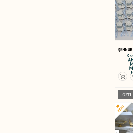
ŞENNUR
Kr
Ah
M
M
H
ÖZEL