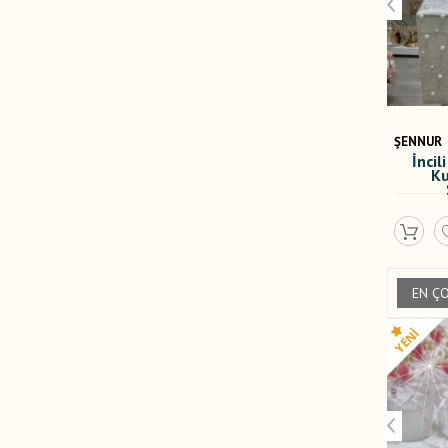
ŞENNUR
ŞENNUR
İncili Kadife Kaplı Takı
Ta
Kutusu veya Takı
Sandığı 3882
H
1.300,00 TL
EN Ç