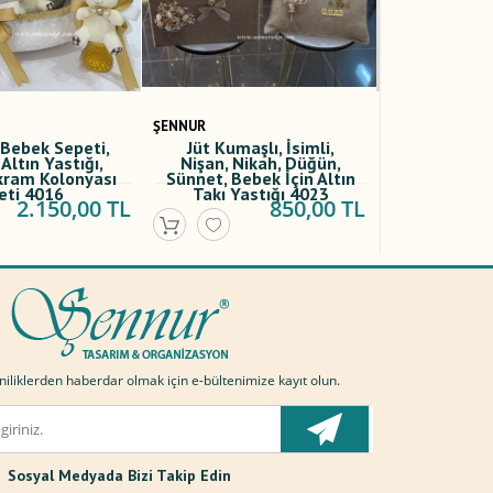
ŞENNUR
ŞENNUR
maşlı, İsimli,
Portakallı, Tarçınlı
101 Kadi
 Nikah, Düğün,
Ahşap Mum Söz, Nişan,
Güllü İs
Bebek İçin Altın
Nikah, Bebek, Sünnet
Nişan B
 Yastığı 4023
Hediyeliği 4020
850,00 TL
40,00 TL
liklerden haberdar olmak için e-bültenimize kayıt olun.
Sosyal Medyada Bizi Takip Edin