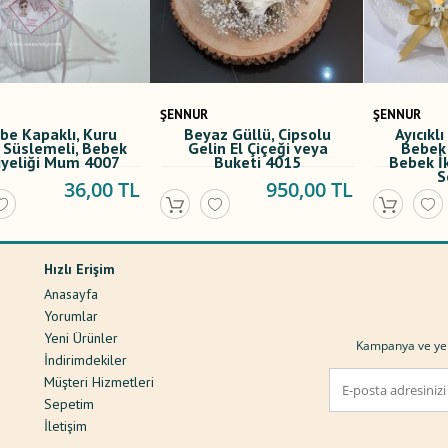
ŞENNUR
ŞENNUR
az Güllü, Cipsolu
Ayıcıklı Bebek Sepeti,
Jüt Ku
in El Çiçeği veya
Bebek Altın Yastığı,
Nişan,
Buketi 4015
Bebek İkram Kolonyası
Sünnet, 
Seti 4016
Takı
950,00 TL
2.150,00 TL
Hızlı Erişim
Anasayfa
Yorumlar
Yeni Ürünler
Kampanya ve yeni
ı
İndirimdekiler
Müşteri Hizmetleri
Sepetim
İletişim