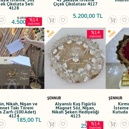
çek Çikolata Seti
Çiçek Çikolatası 4127
4128
5.200,00 TL
5.250,00 TL
%14
4.500,00 TL
indirimli
%14
indirimli
ŞENNUR
ŞENNUR
n, Nikah, Nişan ve
Alyanslı Kuş Figürlü
Kırmı
nnet Takı Töreni
Magnet Söz, Nişan,
İsteme
a Zarfı (100 Adet)
Nikah Şekeri Hediyeliği
Kutuda 
4124
4123
185,00 TL
29,00 TL
%14
25,00 TL
indirimli