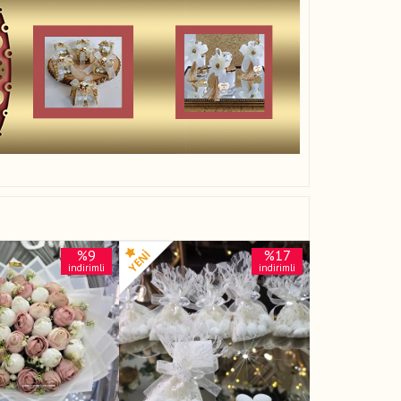
%9
%17
indirimli
indirimli