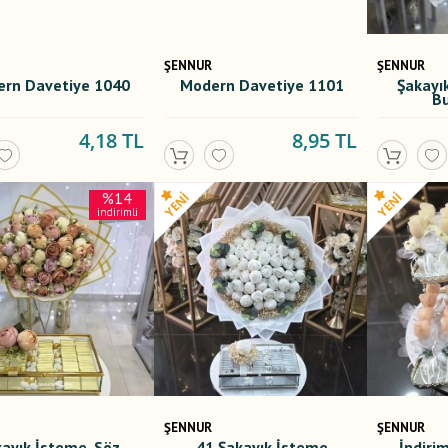
ŞENNUR
ŞENNUR
rn Davetiye 1040
Modern Davetiye 1101
Şakayı
Bu
4,18 TL
8,95 TL
%14
indirimli
ŞENNUR
ŞENNUR
ayık İsteme, Söz
41 Şakayık İsteme
İndirim