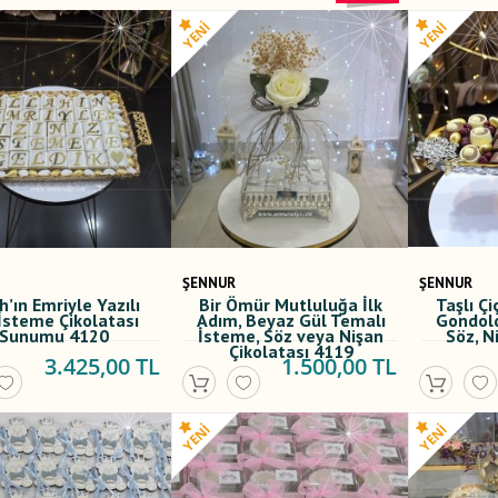
ŞENNUR
ŞENNUR
h’ın Emriyle Yazılı
Bir Ömür Mutluluğa İlk
Taşlı Çi
 İsteme Çikolatası
Adım, Beyaz Gül Temalı
Gondold
Sunumu 4120
İsteme, Söz veya Nişan
Söz, N
Çikolatası 4119
3.425,00 TL
1.500,00 TL