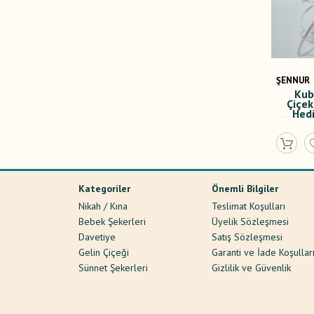
ŞENNUR
ŞENNUR
Kubbe Kapaklı, Kuru
Bey
Çiçek Süslemeli, Bebek
Gel
Hediyeliği Mum 4007
36,00 TL
Kategoriler
Önemli Bilgiler
Nikah / Kına
Teslimat Koşulları
Bebek Şekerleri
Üyelik Sözleşmesi
Davetiye
Satış Sözleşmesi
Gelin Çiçeği
Garanti ve İade Koşullar
Sünnet Şekerleri
Gizlilik ve Güvenlik