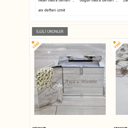
anı defteri izmit
İLGILI ÜRÜNLER