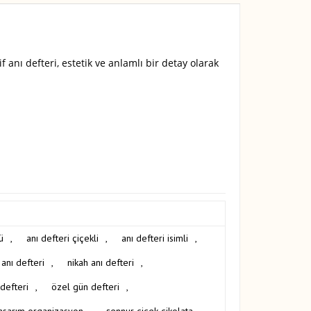
anı defteri, estetik ve anlamlı bir detay olarak
ü
,
anı defteri çiçekli
,
anı defteri isimli
,
anı defteri
,
nikah anı defteri
,
defteri
,
özel gün defteri
,
asarım organizasyon
,
şennur çiçek çikolata
,