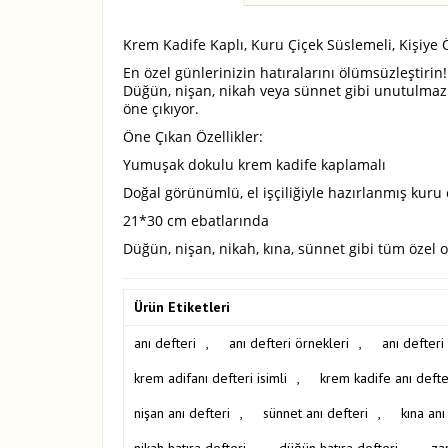
Krem Kadife Kaplı, Kuru Çiçek Süslemeli, Kişiye 
En özel günlerinizin hatıralarını ölümsüzleştirin!
Düğün, nişan, nikah veya sünnet gibi unutulmaz an
öne çıkıyor.
Öne Çıkan Özellikler:
Yumuşak dokulu krem kadife kaplamalı
Doğal görünümlü, el işçiliğiyle hazırlanmış kuru 
21*30 cm ebatlarında
Düğün, nişan, nikah, kına, sünnet gibi tüm özel
Ürün Etiketleri
anı defteri
,
anı defteri örnekleri
,
anı defter
krem adifanı defteri isimli
,
krem kadife anı defter
nişan anı defteri
,
sünnet anı defteri
,
kına anı
nikah hatıra defteri
,
düğün hatıra defteri
,
zar