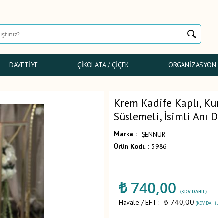
DAVETIYE
ÇIKOLATA / ÇIÇEK
ORGANIZASYON
Krem Kadife Kaplı, Ku
Süslemeli, İsimli Anı 
Marka :
ŞENNUR
Ürün Kodu :
3986
₺
740,00
(KDV DAHIL)
₺ 740,00
Havale / EFT :
(KDV DAHIL