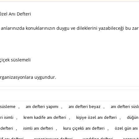
Özel Anı Defteri
larınızda konuklarınızın duygu ve dileklerini yazabileceği bu zarif 
çiçek süslemeli
 organizasyonlara uygundur.
i süsleme
,
anı defteri yapımı
,
anı defteri beyaz
,
anı defteri süsl
i isimli
,
krem kadife anı defteri
,
kişiye özel anı defteri
,
düğün 
 defteri
,
isimli anı defteri
,
kuru çiçekli anı defteri
,
özel gün anı 
if anı defteri
,
organizasyon defteri
,
wedding defteri
,
şennur t