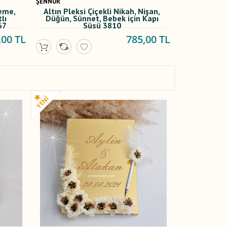
ŞENNUR
teme,
Altın Pleksi Çiçekli Nikah, Nişan,
lı
Düğün, Sünnet, Bebek için Kapı
67
Süsü 3810
,00 TL
785,00 TL