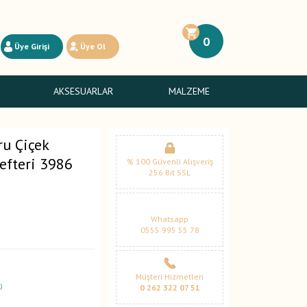
0
Üye Girişi
Üye Ol
AKSESUARLAR
MALZEME
ru Çiçek
Defteri 3986
% 100 Güvenli Alışveriş
256 Bit SSL
Whatsapp
0555 995 55 78
Müşteri Hizmetleri
)
0 262 322 07 51