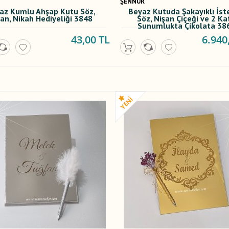
ŞENNUR
az Kumlu Ahşap Kutu Söz,
Beyaz Kutuda Şakayıklı İs
şan, Nikah Hediyeliği 3848
Söz, Nişan Çiçeği ve 2 Kat
Sunumlukta Çikolata 38
43,00 TL
6.940