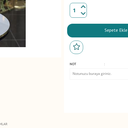
Sepete Ekle
NOT
:
MLAR