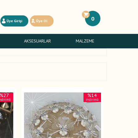
0
Üye Girişi
Üye Ol
AKSESUARLAR
MALZEME
%27
%14
ndirimli
indirimli