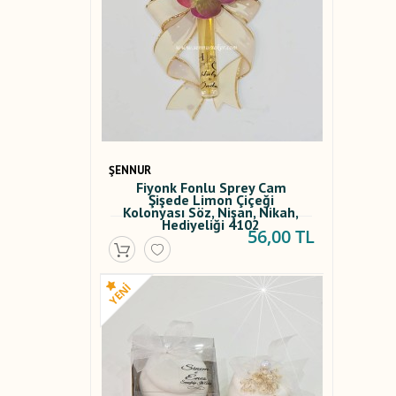
ŞENNUR
Fiyonk Fonlu Sprey Cam
Şişede Limon Çiçeği
Kolonyası Söz, Nişan, Nikah,
Hediyeliği 4102
56,00 TL