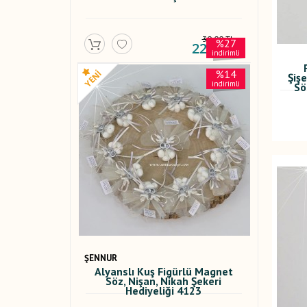
30,00 TL
%27
22,00 TL
indirimli
%14
Şiş
indirimli
Sö
ŞENNUR
Alyanslı Kuş Figürlü Magnet
Söz, Nişan, Nikah Şekeri
Hediyeliği 4123