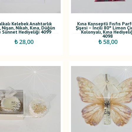
lkalı Kelebek Anahtarlık
Kına Konseptli Fısfıs Par
, Nişan, Nikah, Kına, Düğün
Şişesi – İncili 80° Limon Çi
e Sünnet Hediyeliği 4099
Kolonyalı, Kına Hediyeli
4098
₺ 28,00
₺ 58,00