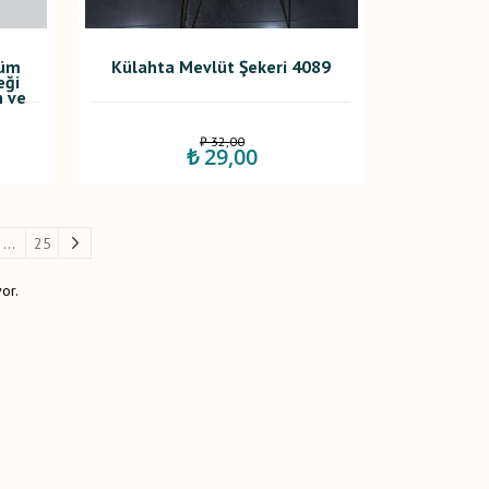
füm
Külahta Mevlüt Şekeri 4089
eği
h ve
₺ 32,00
₺ 29,00
...
25
or.