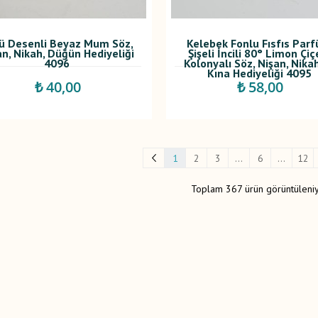
ü Desenli Beyaz Mum Söz,
Kelebek Fonlu Fısfıs Par
an, Nikah, Düğün Hediyeliği
Şişeli İncili 80° Limon Çiç
4096
Kolonyalı Söz, Nişan, Nika
Kına Hediyeliği 4095
₺ 40,00
₺ 58,00
1
2
3
...
6
...
12
Toplam 367 ürün görüntüleniy