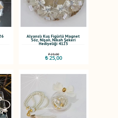
26
Alyanslı Kuş Figürlü Magnet
Söz, Nişan, Nikah Şekeri
Hediyeliği 4123
₺ 29,00
₺ 25,00