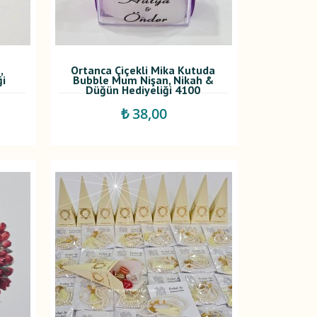
,
Ortanca Çiçekli Mika Kutuda
ği
Bubble Mum Nişan, Nikah &
Düğün Hediyeliği 4100
₺ 38,00