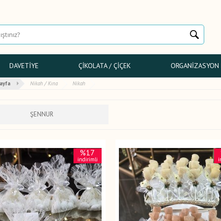
DAVETIYE
ÇIKOLATA / ÇIÇEK
ORGANIZASYON
ayfa
Nikah / Kına
Nikah
ŞENNUR
%17
indirimli
i