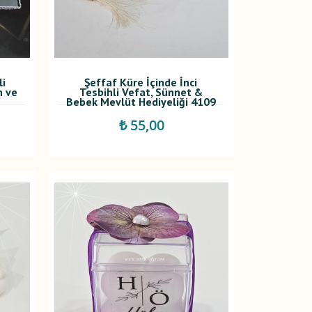
li
Şeffaf Küre İçinde İnci
h ve
Tesbihli Vefat, Sünnet &
Bebek Mevlüt Hediyeliği 4109
₺ 55,00