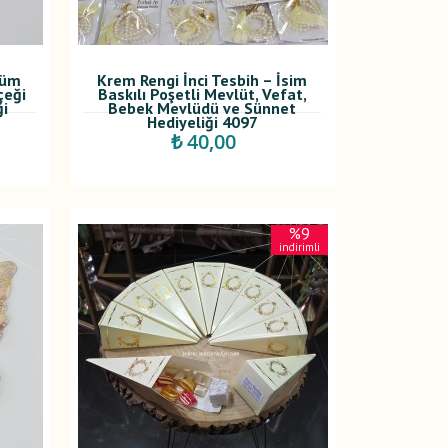
füm
Krem Rengi İnci Tesbih – İsim
çeği
Baskılı Poşetli Mevlüt, Vefat,
ği
Bebek Mevlüdü ve Sünnet
Hediyeliği 4097
₺ 40,00
%9
indirimli