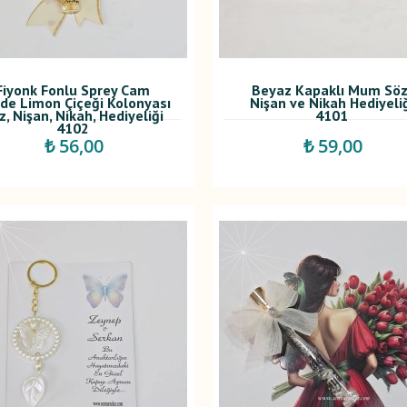
Fiyonk Fonlu Sprey Cam
Beyaz Kapaklı Mum Söz
ede Limon Çiçeği Kolonyası
Nişan ve Nikah Hediyeli
z, Nişan, Nikah, Hediyeliği
4101
4102
₺ 56,00
₺ 59,00