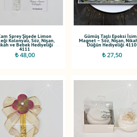
Cam Sprey Şişede Limon
Gümüş Taşlı Epoksi İsim
çeği Kolonyalı, Söz, Nişan,
Magnet – Söz, Nişan, Nika
ikah ve Bebek Hediyeliği
Düğün Hediyeliği 4110
4111
₺ 48,00
₺ 27,50