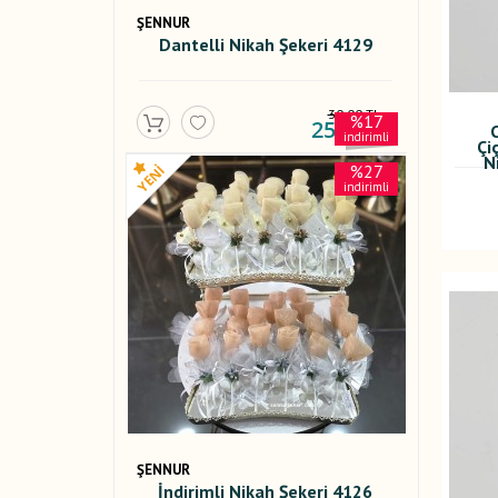
ŞENNUR
Dantelli Nikah Şekeri 4129
30,00 TL
%17
25,00 TL
indirimli
Çi
N
%27
indirimli
ŞENNUR
İndirimli Nikah Şekeri 4126