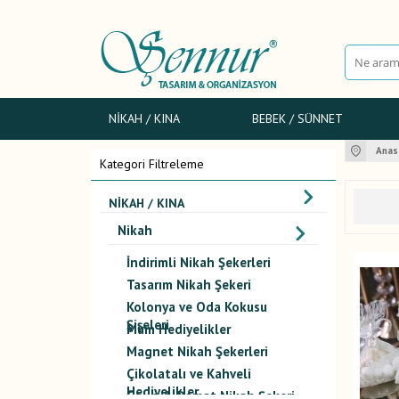
NIKAH / KINA
BEBEK / SÜNNET
Anas
Kategori Filtreleme
NIKAH / KINA
Nikah
İndirimli Nikah Şekerleri
Tasarım Nikah Şekeri
Kolonya ve Oda Kokusu
Şişeleri
Mum Hediyelikler
Magnet Nikah Şekerleri
Çikolatalı ve Kahveli
Hediyelikler
Gelin & Damat Nikah Şekeri