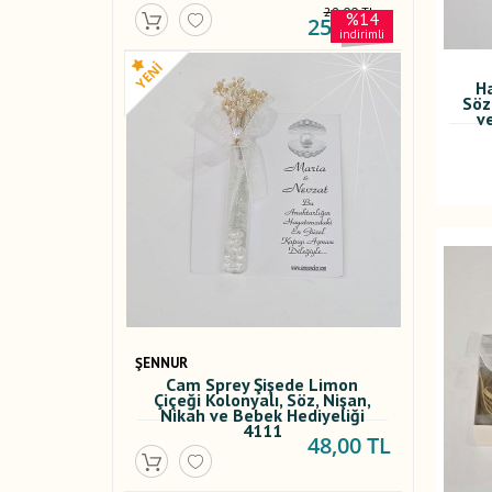
29,00 TL
%14
25,00 TL
indirimli
Ha
Söz
v
ŞENNUR
Cam Sprey Şişede Limon
Çiçeği Kolonyalı, Söz, Nişan,
Nikah ve Bebek Hediyeliği
4111
48,00 TL