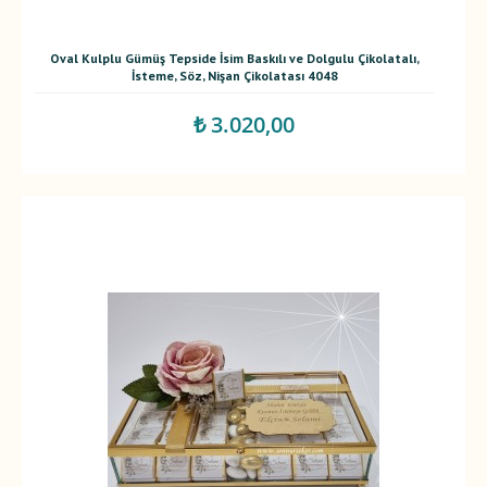
Oval Kulplu Gümüş Tepside İsim Baskılı ve Dolgulu Çikolatalı,
İsteme, Söz, Nişan Çikolatası 4048
₺ 3.020,00