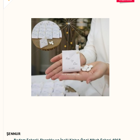
ŞENNUR
Badem Şekerli, Fiyonklu ve İncili Kişiye Özel Nikah Şekeri 4068