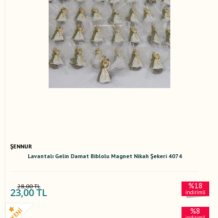
ŞENNUR
Lavantalı Gelin Damat Biblolu Magnet Nikah Şekeri 4074
%18
28,00 TL
23,00 TL
indirimli
%8
indirimli