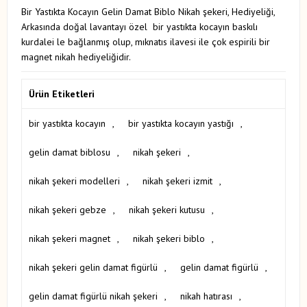
Bir Yastıkta Kocayın Gelin Damat Biblo Nikah şekeri, Hediyeliği,
Arkasında doğal lavantayı özel bir yastıkta kocayın baskılı
kurdalei le bağlanmış olup, mıknatıs ilavesi ile çok espirili bir
magnet nikah hediyeliğidir.
Ürün Etiketleri
bir yastıkta kocayın
,
bir yastıkta kocayın yastığı
,
gelin damat biblosu
,
nikah şekeri
,
nikah şekeri modelleri
,
nikah şekeri izmit
,
nikah şekeri gebze
,
nikah şekeri kutusu
,
nikah şekeri magnet
,
nikah şekeri biblo
,
nikah şekeri gelin damat figürlü
,
gelin damat figürlü
,
gelin damat figürlü nikah şekeri
,
nikah hatırası
,