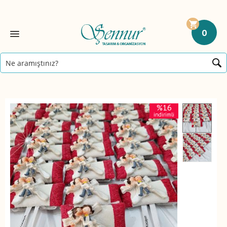
0
%16
indirimli