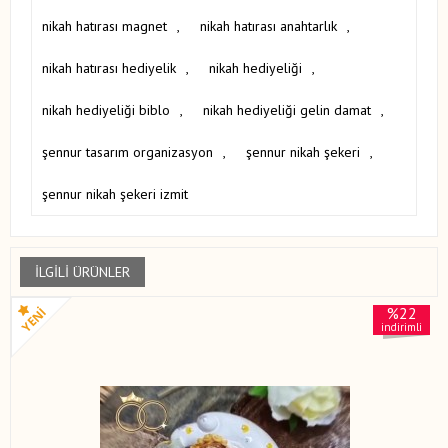
nikah hatırası magnet
,
nikah hatırası anahtarlık
,
nikah hatırası hediyelik
,
nikah hediyeliği
,
nikah hediyeliği biblo
,
nikah hediyeliği gelin damat
,
şennur tasarım organizasyon
,
şennur nikah şekeri
,
şennur nikah şekeri izmit
İLGILI ÜRÜNLER
%22
indirimli