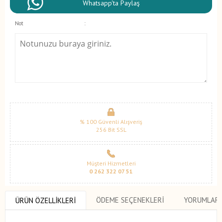
Whatsapp'ta Paylaş
Not
:
% 100 Güvenli Alışveriş
256 Bit SSL
Müşteri Hizmetleri
0 262 322 07 51
ÖDEME SEÇENEKLERI
YORUMLAR
ÜRÜN ÖZELLIKLERI