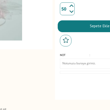
Sepete Ekle
NOT
:
MLAR