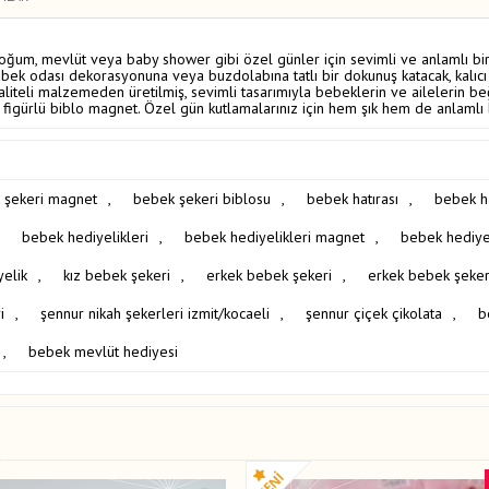
oğum, mevlüt veya baby shower gibi özel günler için sevimli ve anlamlı bi
ebek odası dekorasyonuna veya buzdolabına tatlı bir dokunuş katacak, kalıcı
liteli malzemeden üretilmiş, sevimli tasarımıyla bebeklerin ve ailelerin beğ
k figürlü biblo magnet. Özel gün kutlamalarınız için hem şık hem de anlamlı b
 şekeri magnet
,
bebek şekeri biblosu
,
bebek hatırası
,
bebek ha
bebek hediyelikleri
,
bebek hediyelikleri magnet
,
bebek hediyel
yelik
,
kız bebek şekeri
,
erkek bebek şekeri
,
erkek bebek şeker
i
,
şennur nikah şekerleri izmit/kocaeli
,
şennur çiçek çikolata
,
b
,
bebek mevlüt hediyesi