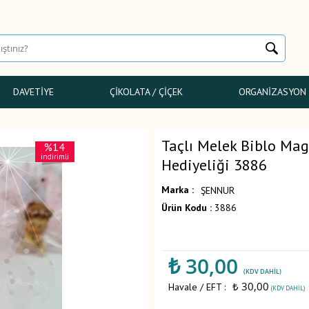
DAVETIYE
ÇIKOLATA / ÇIÇEK
ORGANIZASYON
Taçlı Melek Biblo Ma
%14
indirimli
Hediyeliği 3886
Marka :
ŞENNUR
Ürün Kodu :
3886
₺
30,00
(KDV DAHIL)
₺ 30,00
Havale / EFT :
(KDV DAHIL)