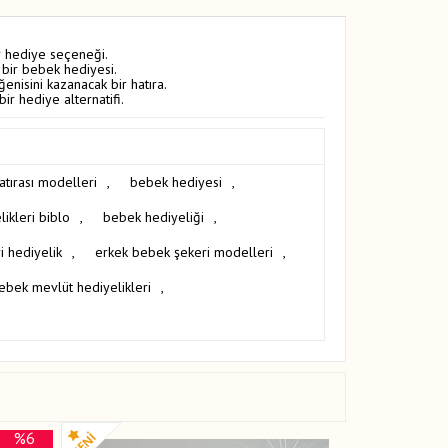
r hediye seçeneği.
 bir bebek hediyesi.
enisini kazanacak bir hatıra.
ir hediye alternatifi.
tırası modelleri
,
bebek hediyesi
,
ikleri biblo
,
bebek hediyeliği
,
i hediyelik
,
erkek bebek şekeri modelleri
,
ebek mevlüt hediyelikleri
,
%6