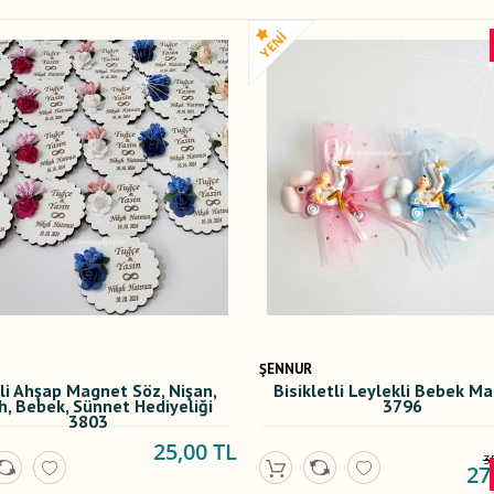
ŞENNUR
li Ahşap Magnet Söz, Nişan,
Bisikletli Leylekli Bebek M
h, Bebek, Sünnet Hediyeliği
3796
3803
25,00 TL
3
27