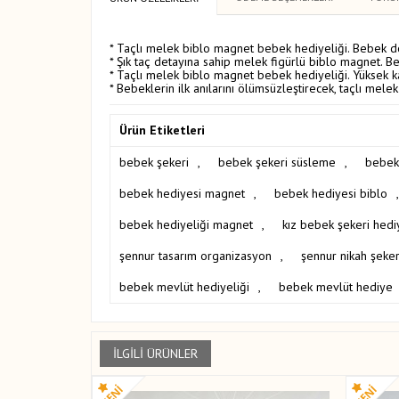
* Taçlı melek biblo magnet bebek hediyeliği. Bebek d
* Şık taç detayına sahip melek figürlü biblo magnet. B
* Taçlı melek biblo magnet bebek hediyeliği. Yüksek ka
* Bebeklerin ilk anılarını ölümsüzleştirecek, taçlı mele
Ürün Etiketleri
bebek şekeri
,
bebek şekeri süsleme
,
bebek
bebek hediyesi magnet
,
bebek hediyesi biblo
,
bebek hediyeliği magnet
,
kız bebek şekeri hedi
şennur tasarım organizasyon
,
şennur nikah şeker
bebek mevlüt hediyeliği
,
bebek mevlüt hediye
İLGILI ÜRÜNLER