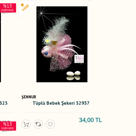
%13
indirimli
ŞENNUR
2323
Tüplü Bebek Şekeri 32937
34,00 TL
0,00 TL
%13
,00 TL
indirimli