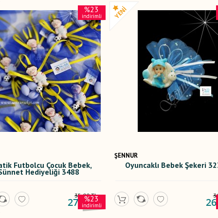
%23
indirimli
ŞENNUR
atik Futbolcu Çocuk Bebek,
Oyuncaklı Bebek Şekeri 3
Sünnet Hediyeliği 3488
35,00 TL
3
%23
27,00 TL
26
indirimli