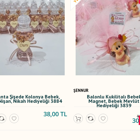
ŞENNUR
anta Şişede Kolonya Bebek,
Balonlu Kukilitalı Bebe
Nişan, Nikah Hediyeliği 3884
Magnet, Bebek Mevlüt
Hediyeliği 3839
38,00 TL
3
30