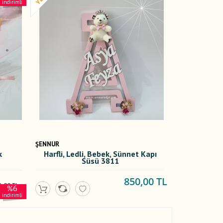
indirimli
ŞENNUR
k
Harfli, Ledli, Bebek, Sünnet Kapı
Süsü 3811
850,00 TL
2,00 TL
%6
,00 TL
indirimli