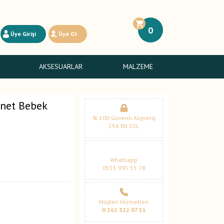
0
Üye Girişi
Üye Ol
AKSESUARLAR
MALZEME
gnet Bebek
% 100 Güvenli Alışveriş
256 Bit SSL
Whatsapp
0555 995 55 78
Müşteri Hizmetleri
0 262 322 07 51