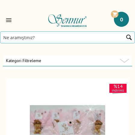
0
Kategori Filtreleme
%14
indirimli