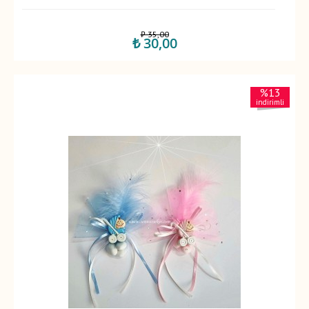
₺ 35,00
₺ 30,00
%13
indirimli