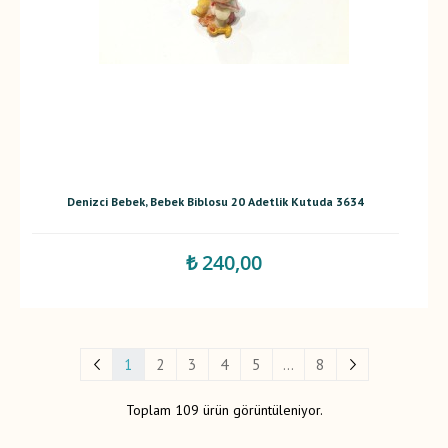
Denizci Bebek, Bebek Biblosu 20 Adetlik Kutuda 3634
₺ 240,00
1
2
3
4
5
...
8
Toplam 109 ürün görüntüleniyor.