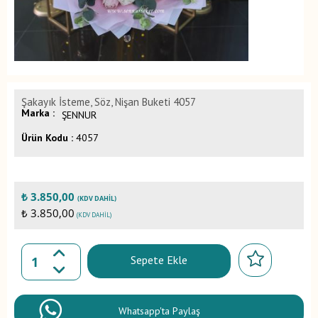
Şakayık İsteme, Söz, Nişan Buketi 4057
Marka :
ŞENNUR
Ürün Kodu :
4057
₺
3.850,00
(KDV DAHIL)
₺ 3.850,00
(KDV DAHIL)
Sepete Ekle
Whatsapp'ta Paylaş