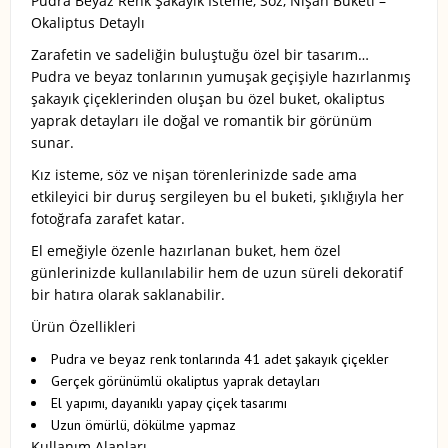
Pudra Beyaz Renk Şakayık İsteme, Söz, Nişan Buketi –
Okaliptus Detaylı
Zarafetin ve sadeliğin buluştuğu özel bir tasarım…
Pudra ve beyaz tonlarının yumuşak geçişiyle hazırlanmış
şakayık çiçeklerinden oluşan bu özel buket, okaliptus
yaprak detayları ile doğal ve romantik bir görünüm
sunar.
Kız isteme, söz ve nişan törenlerinizde sade ama
etkileyici bir duruş sergileyen bu el buketi, şıklığıyla her
fotoğrafa zarafet katar.
El emeğiyle özenle hazırlanan buket, hem özel
günlerinizde kullanılabilir hem de uzun süreli dekoratif
bir hatıra olarak saklanabilir.
Ürün Özellikleri
Pudra ve beyaz renk tonlarında 41 adet şakayık çiçekler
Gerçek görünümlü okaliptus yaprak detayları
El yapımı, dayanıklı yapay çiçek tasarımı
Uzun ömürlü, dökülme yapmaz
Kullanım Alanları