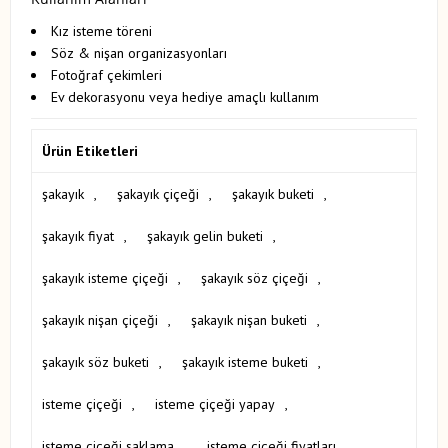
Kız isteme töreni
Söz & nişan organizasyonları
Fotoğraf çekimleri
Ev dekorasyonu veya hediye amaçlı kullanım
Ürün Etiketleri
şakayık
,
şakayık çiçeği
,
şakayık buketi
,
şakayık fiyat
,
şakayık gelin buketi
,
şakayık isteme çiçeği
,
şakayık söz çiçeği
,
şakayık nişan çiçeği
,
şakayık nişan buketi
,
şakayık söz buketi
,
şakayık isteme buketi
,
isteme çiçeği
,
isteme çiçeği yapay
,
isteme çiçeği saklama
,
isteme çiçeği fiyatları
,