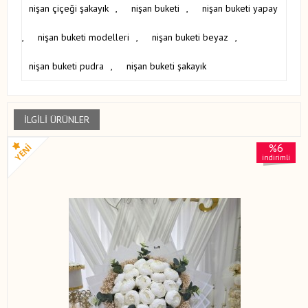
nişan çiçeği şakayık
,
nişan buketi
,
nişan buketi yapay
,
nişan buketi modelleri
,
nişan buketi beyaz
,
nişan buketi pudra
,
nişan buketi şakayık
İLGILI ÜRÜNLER
%6
indirimli