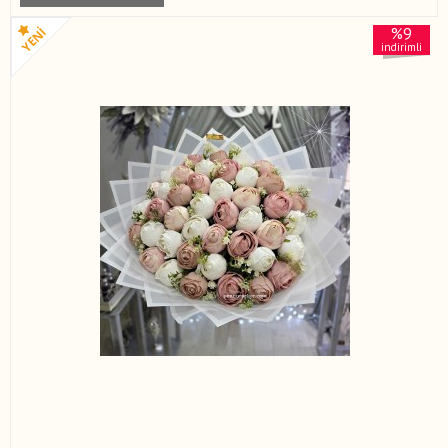
%9
indirimli