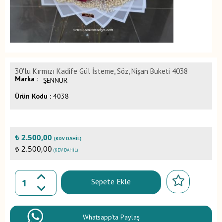
30'lu Kırmızı Kadife Gül İsteme, Söz, Nişan Buketi 4038
Marka :
ŞENNUR
Ürün Kodu :
4038
₺
2.500,00
(KDV DAHIL)
₺ 2.500,00
(KDV DAHIL)
Sepete Ekle
Whatsapp'ta Paylaş