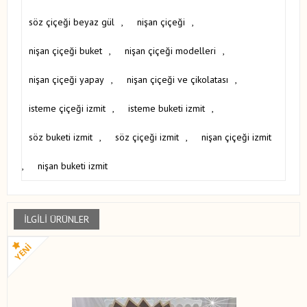
söz çiçeği beyaz gül
,
nişan çiçeği
,
nişan çiçeği buket
,
nişan çiçeği modelleri
,
nişan çiçeği yapay
,
nişan çiçeği ve çikolatası
,
isteme çiçeği izmit
,
isteme buketi izmit
,
söz buketi izmit
,
söz çiçeği izmit
,
nişan çiçeği izmit
,
nişan buketi izmit
İLGILI ÜRÜNLER