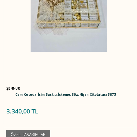
ŞENNUR
Cam Kutuda, İsim Baskılı, İsteme, Söz, Nişan Çikolatası 3873
3.340,00 TL
ÖZEL TASARIMLAR