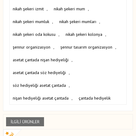
nikah şekeri izmit
,
nikah şekeri mum
,
nikah şekeri mumluk
,
nikah şekeri mumları
,
nikah şekeri oda kokusu
,
nikah şekeri kolonya
,
şennur organizasyon
,
şennur tasarım organizasyon
,
asetat çantada nişan hediyeliği
,
asetat çantada söz hediyeliği
,
söz hediyeliği asetat çantada
,
nişan hediyeliği asetat çantada
,
çantada hediyelik
İLGILI ÜRÜNLER