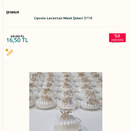
ŞENNUR
Cipsolu Lavantalı Nikah Şekeri 3770
%8
18,00 TL
16,50 TL
indirimli