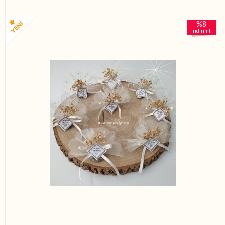
%8
indirimli