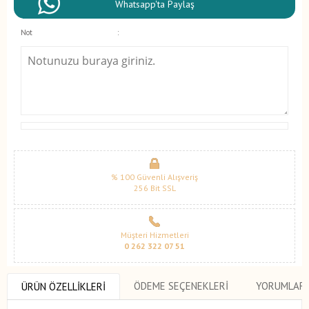
Whatsapp'ta Paylaş
Not
:
% 100 Güvenli Alışveriş
256 Bit SSL
Müşteri Hizmetleri
0 262 322 07 51
ÖDEME SEÇENEKLERI
YORUMLAR
ÜRÜN ÖZELLIKLERI