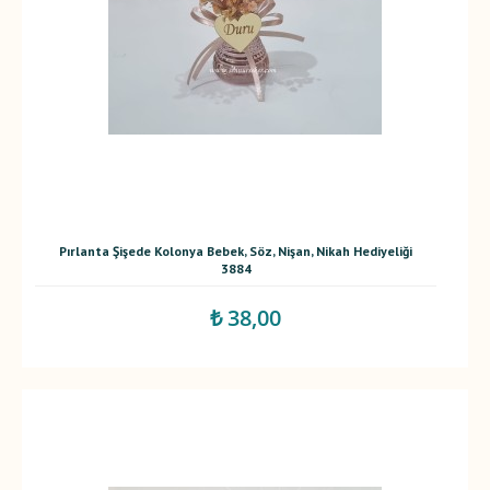
Pırlanta Şişede Kolonya Bebek, Söz, Nişan, Nikah Hediyeliği
3884
₺ 38,00