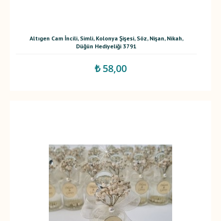
Altıgen Cam İncili, Simli, Kolonya Şişesi, Söz, Nişan, Nikah,
Düğün Hediyeliği 3791
₺ 58,00