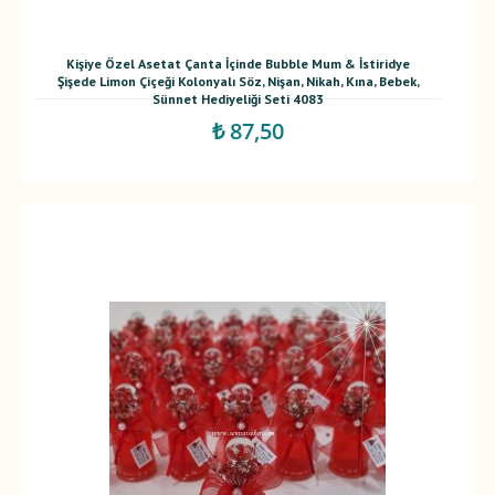
Kişiye Özel Asetat Çanta İçinde Bubble Mum & İstiridye
Şişede Limon Çiçeği Kolonyalı Söz, Nişan, Nikah, Kına, Bebek,
Sünnet Hediyeliği Seti 4083
₺ 87,50