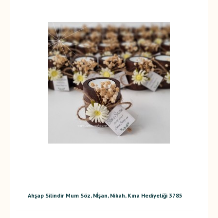
Ahşap Silindir Mum Söz, Nİşan, Nikah, Kına Hediyeliği 3785