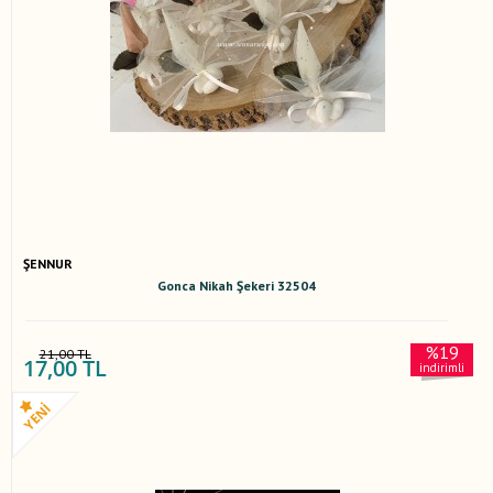
ŞENNUR
Gonca Nikah Şekeri 32504
%19
21,00 TL
17,00 TL
indirimli