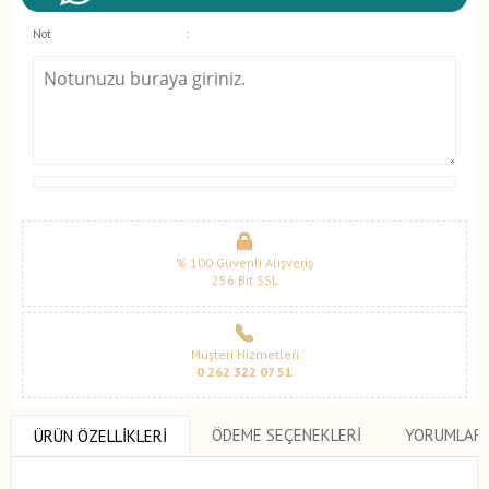
Not
:
% 100 Güvenli Alışveriş
256 Bit SSL
Müşteri Hizmetleri
0 262 322 07 51
ÖDEME SEÇENEKLERI
YORUMLAR
ÜRÜN ÖZELLIKLERI