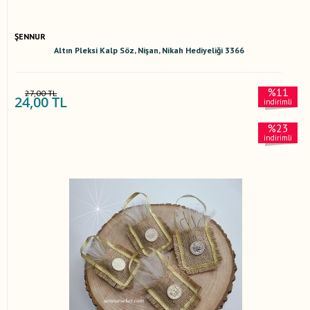
ŞENNUR
Altın Pleksi Kalp Söz, Nişan, Nikah Hediyeliği 3366
%11
27,00 TL
24,00 TL
indirimli
%23
indirimli