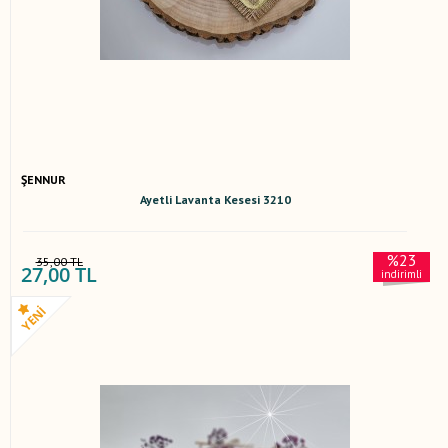
ŞENNUR
Ayetli Lavanta Kesesi 3210
%23
35,00 TL
27,00 TL
indirimli