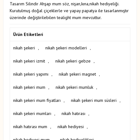
Tasarım Silindir ​Ahşap mum söz, nişan,kına,nikah hediyeliği.
Kurutulmuş doğal çiçeklerle ve yapay papatya ile tasarlanmıştır
üzerinde değiştirilebilen tealight mum mevcuttur.
Ürün Etiketleri
nikah şekeri
,
nikah şekeri modelleri
,
nikah şekeri izmit
,
nikah şekeri gebze
,
nikah şekeri yapımı
,
nikah şekeri magnet
,
nikah şekeri mum
,
nikah şekeri mumluk
,
nikah şekeri mum fiyatları
,
nikah şekeri mum süsleri
,
nikah şekeri mumları
,
nikah hatırası
,
nikah hatırası mum
,
nikah hediyesi
,
nikah hediyesi mum
,
nikah hediyelikleri
,