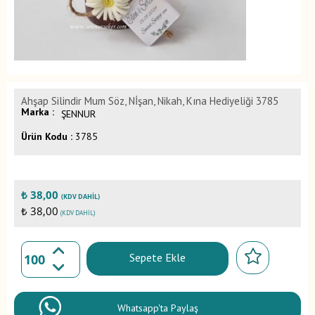
Ahşap Silindir Mum Söz, Nİşan, Nikah, Kına Hediyeliği 3785
Marka :
ŞENNUR
Ürün Kodu :
3785
₺
38,00
(KDV DAHIL)
₺ 38,00
(KDV DAHIL)
Sepete Ekle
Whatsapp'ta Paylaş