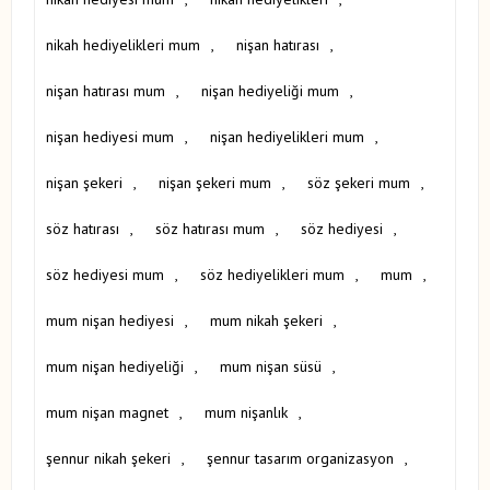
nikah hediyelikleri mum
,
nişan hatırası
,
nişan hatırası mum
,
nişan hediyeliği mum
,
nişan hediyesi mum
,
nişan hediyelikleri mum
,
nişan şekeri
,
nişan şekeri mum
,
söz şekeri mum
,
söz hatırası
,
söz hatırası mum
,
söz hediyesi
,
söz hediyesi mum
,
söz hediyelikleri mum
,
mum
,
mum nişan hediyesi
,
mum nikah şekeri
,
mum nişan hediyeliği
,
mum nişan süsü
,
mum nişan magnet
,
mum nişanlık
,
şennur nikah şekeri
,
şennur tasarım organizasyon
,