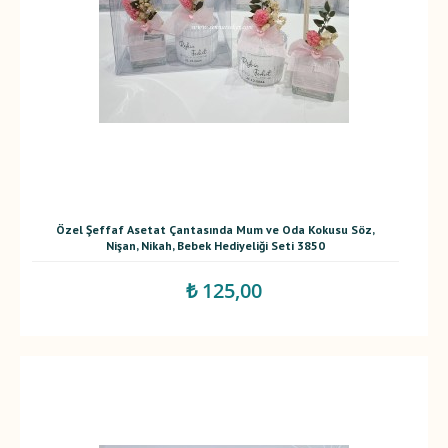
Özel Şeffaf Asetat Çantasında Mum ve Oda Kokusu Söz,
Nişan, Nikah, Bebek Hediyeliği Seti 3850
₺ 125,00