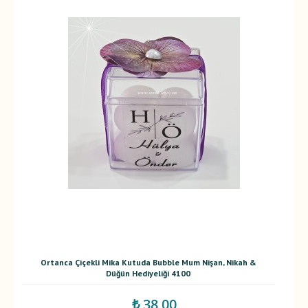
Ortanca Çiçekli Mika Kutuda Bubble Mum Nişan, Nikah &
Düğün Hediyeliği 4100
₺ 38,00