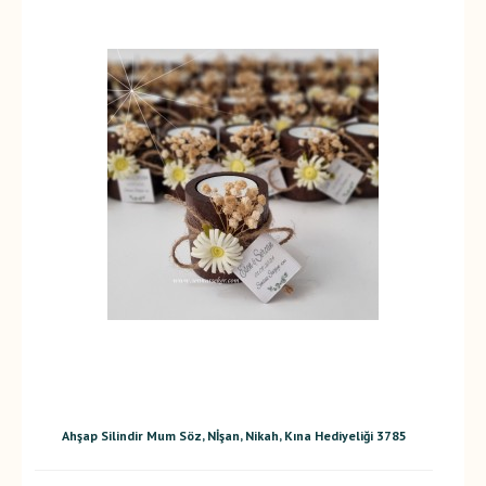
Ahşap Silindir Mum Söz, Nİşan, Nikah, Kına Hediyeliği 3785