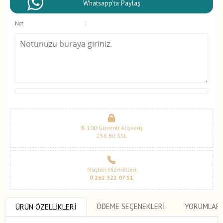
Whatsapp'ta Paylaş
Not
:
% 100 Güvenli Alışveriş
256 Bit SSL
Müşteri Hizmetleri
0 262 322 07 51
ÖDEME SEÇENEKLERI
YORUMLAR
ÜRÜN ÖZELLIKLERI