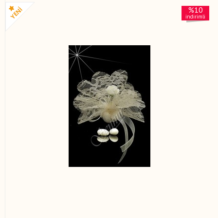
%10
indirimli