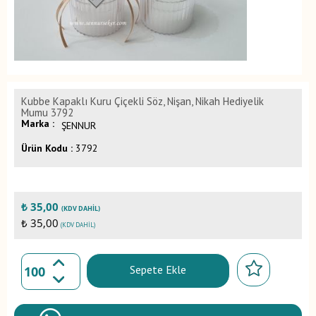
Kubbe Kapaklı Kuru Çiçekli Söz, Nişan, Nikah Hediyelik
Mumu 3792
Marka :
ŞENNUR
Ürün Kodu :
3792
₺
35,00
(KDV DAHIL)
₺ 35,00
(KDV DAHIL)
Sepete Ekle