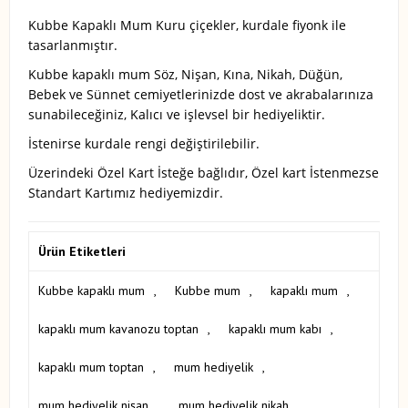
Kubbe Kapaklı Mum Kuru çiçekler, kurdale fiyonk ile
tasarlanmıştır.
Kubbe kapaklı mum Söz, Nişan, Kına, Nikah, Düğün,
Bebek ve Sünnet cemiyetlerinizde dost ve akrabalarınıza
sunabileceğiniz, Kalıcı ve işlevsel bir hediyeliktir.
İstenirse kurdale rengi değiştirilebilir.
Üzerindeki Özel Kart İsteğe bağlıdır, Özel kart İstenmezse
Standart Kartımız hediyemizdir.
Ürün Etiketleri
Kubbe kapaklı mum
,
Kubbe mum
,
kapaklı mum
,
kapaklı mum kavanozu toptan
,
kapaklı mum kabı
,
kapaklı mum toptan
,
mum hediyelik
,
mum hediyelik nişan
,
mum hediyelik nikah
,