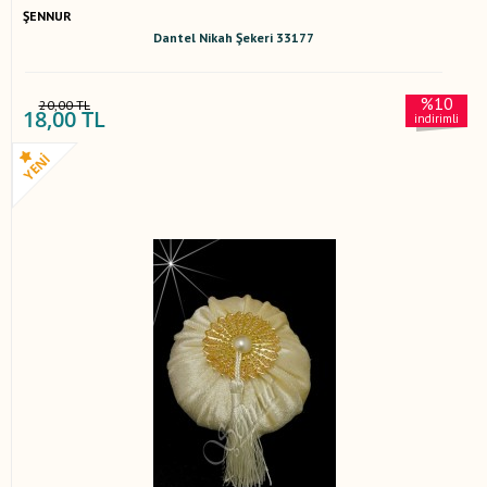
ŞENNUR
Dantel Nikah Şekeri 33177
%10
20,00 TL
18,00 TL
indirimli