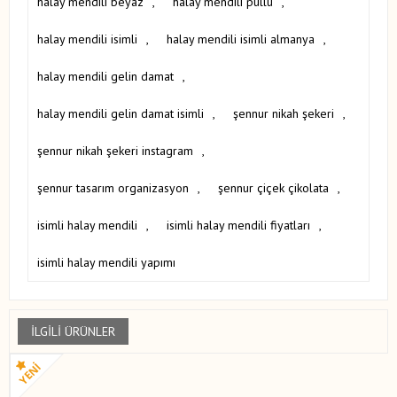
halay mendili beyaz
,
halay mendili pullu
,
halay mendili isimli
,
halay mendili isimli almanya
,
halay mendili gelin damat
,
halay mendili gelin damat isimli
,
şennur nikah şekeri
,
şennur nikah şekeri instagram
,
şennur tasarım organizasyon
,
şennur çiçek çikolata
,
isimli halay mendili
,
isimli halay mendili fiyatları
,
isimli halay mendili yapımı
İLGILI ÜRÜNLER