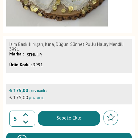
İsim Baskılı Nişan, Kına, Düğün, Sünnet Pullu Halay Mendili
3991
Marka :
ŞENNUR
Ürün Kodu :
3991
₺
175,00
(KDV DAHIL)
₺ 175,00
(KDV DAHIL)
Sepete Ekle