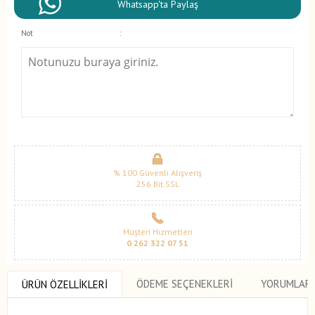
Whatsapp'ta Paylaş
Not
:
% 100 Güvenli Alışveriş
256 Bit SSL
Müşteri Hizmetleri
0 262 322 07 51
ÖDEME SEÇENEKLERI
YORUMLAR
ÜRÜN ÖZELLIKLERI