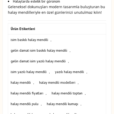
Halaylarda estetik bir görünüm
Geleneksel dokunuşları modern tasarımla buluşturan bu
halay mendilleriyle en özel günlerinizi unutulmaz kılın!
Ürün Etiketleri
isim baskılı halay mendili
,
gelin damat isim baskılı halay mendili
,
gelin damat isim yazılı halay mendili
,
isim yazılı halay mendili
,
yazılı halay mendili
,
halay mendili
,
halay mendili modelleri
,
halay mendili fiyatları
,
halay mendili toptan
,
halay mendili pulu
,
halay mendili kumaşı
,