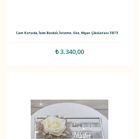
Cam Kutuda, İsim Baskılı, İsteme, Söz, Nişan Çikolatası 3873
₺ 3.340,00