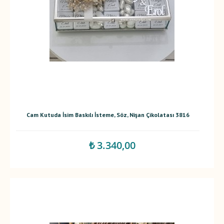
Cam Kutuda İsim Baskılı İsteme, Söz, Nişan Çikolatası 3816
₺ 3.340,00