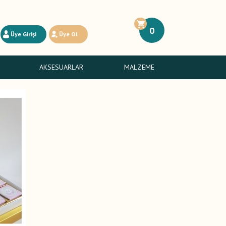
0
Üye Girişi
Üye Ol
AKSESUARLAR
MALZEME