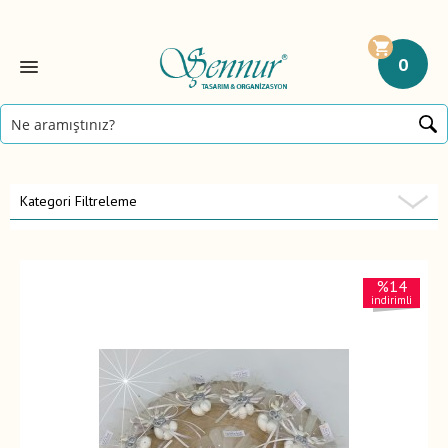
0
Kategori Filtreleme
%14
indirimli