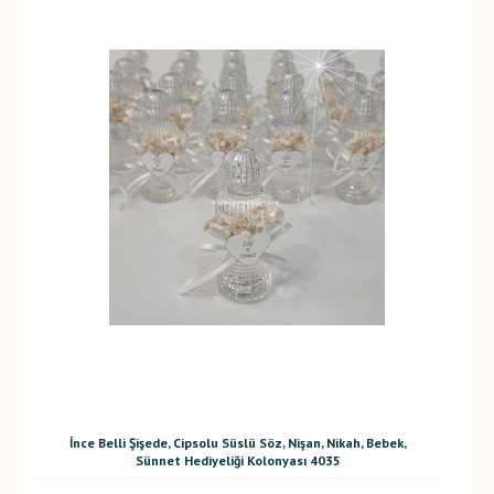
İnce Belli Şişede, Cipsolu Süslü Söz, Nişan, Nikah, Bebek,
Sünnet Hediyeliği Kolonyası 4035