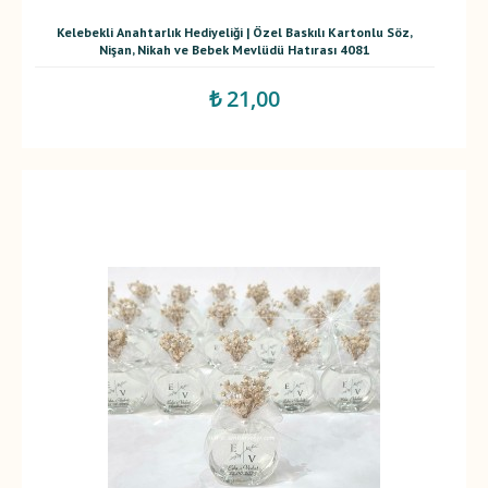
Kelebekli Anahtarlık Hediyeliği | Özel Baskılı Kartonlu Söz,
Nişan, Nikah ve Bebek Mevlüdü Hatırası 4081
₺ 21,00