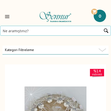
0
Kategori Filtreleme
%14
indirimli