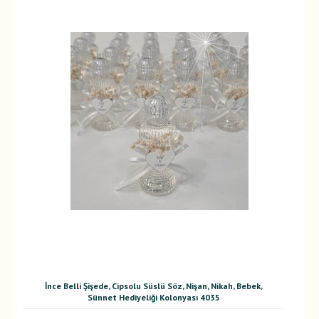
İnce Belli Şişede, Cipsolu Süslü Söz, Nişan, Nikah, Bebek,
Sünnet Hediyeliği Kolonyası 4035