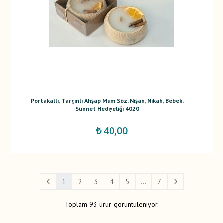
Portakallı, Tarçınlı Ahşap Mum Söz, Nişan, Nikah, Bebek,
Sünnet Hediyeliği 4020
₺ 40,00
1
2
3
4
5
...
7
Toplam 93 ürün görüntüleniyor.