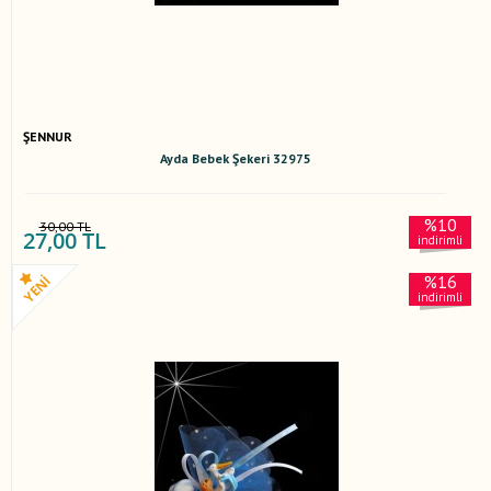
ŞENNUR
Ayda Bebek Şekeri 32975
%10
30,00 TL
27,00 TL
indirimli
%16
indirimli