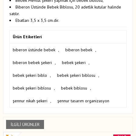
Bebek Mevlüt şekeri yapmak için bebek biblosu,
Biberon Üstünde Bebek Biblosu, 20 adetlik kutular halinde
satılır.
Ebatları 3,5 x 3,5 cm.dir.
Ürün Etiketleri
biberon üstünde bebek
,
biberon bebek
,
biberon bebek şekeri
,
bebek şekeri
,
bebek şekeri biblo
,
bebek şekeri biblosu
,
bebek şekeri biblosu
,
bebek biblosu
,
şennur nikah şekeri
,
şennur tasarım organizasyon
İLGILI ÜRÜNLER