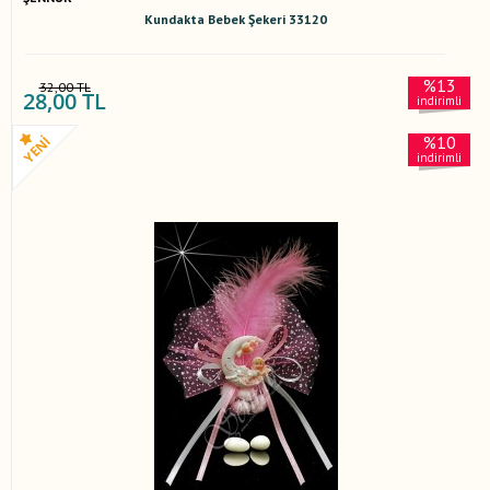
Kundakta Bebek Şekeri 33120
%13
32,00 TL
28,00 TL
indirimli
%10
indirimli