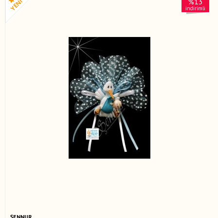
%13
indirimli
ŞENNUR