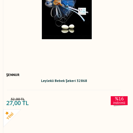
ŞENNUR
Leylekli Bebek Şekeri 32868
%16
32,00 TL
27,00 TL
indirimli