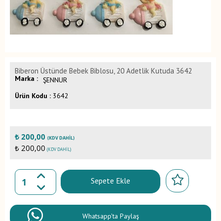
Biberon Üstünde Bebek Biblosu, 20 Adetlik Kutuda 3642
Marka :
ŞENNUR
Ürün Kodu :
3642
₺
200,00
(KDV DAHIL)
₺ 200,00
(KDV DAHIL)
Sepete Ekle
Whatsapp'ta Paylaş