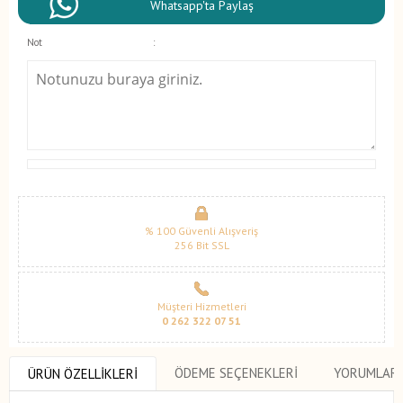
Whatsapp'ta Paylaş
Not
:
% 100 Güvenli Alışveriş
256 Bit SSL
Müşteri Hizmetleri
0 262 322 07 51
ÖDEME SEÇENEKLERI
YORUMLAR
ÜRÜN ÖZELLIKLERI