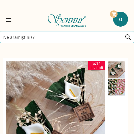
0
%11
indirimli