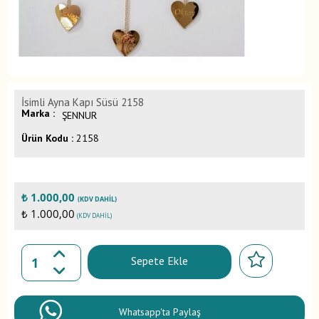
İsimli Ayna Kapı Süsü 2158
Marka :
ŞENNUR
Ürün Kodu :
2158
₺
1.000,00
(KDV DAHIL)
₺ 1.000,00
(KDV DAHIL)
Sepete Ekle
Whatsapp'ta Paylaş