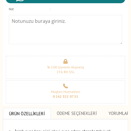
Not
:
% 100 Güvenli Alışveriş
256 Bit SSL
Müşteri Hizmetleri
0 262 322 07 51
ÖDEME SEÇENEKLERI
YORUMLAR
ÜRÜN ÖZELLIKLERI