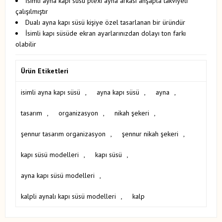
İsimli ayna kapı süsü plexi ayna arkası ahşapla takviyeli
çalışılmıştır
Dualı ayna kapı süsü kişiye özel tasarlanan bir üründür
İsimli kapı süsüde ekran ayarlarınızdan dolayı ton farkı
olabilir​
Ürün Etiketleri
isimli ayna kapı süsü
,
ayna kapı süsü
,
ayna
,
tasarım
,
organizasyon
,
nikah şekeri
,
şennur tasarım organizasyon
,
şennur nikah şekeri
,
kapı süsü modelleri
,
kapı süsü
,
ayna kapı süsü modelleri
,
kalpli aynalı kapı süsü modelleri
,
kalp