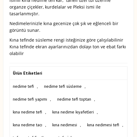
İsimli kına nedime tefi kar; taneli özel tül üzerine
organze çiçekler, kurdelalar ve Pleksi ismi ile
tasarlanmıştır.
Nedimelerinizle kına gecenize çok şık ve eğlenceli bir
görüntü sunar.
Kına tefinde süsleme rengi isteğinize göre çalışılabilinir
Kına tefinde ekran ayarlarınızdan dolayı ton ve ebat farkı
olabilir
Ürün Etiketleri
nedime tefi
,
nedime tefi süsleme
,
nedime tefi yapımı
,
nedime tefi toptan
,
kına nedime tefi
,
kına nedime kıyafetleri
,
kına nedime tacı
,
kına nedimesi
,
kına nedimesi tefi
,