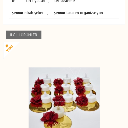
tef
,
tef fiyatları
,
tef süsleme
,
şennur nikah şekeri
,
şennur tasarım organizasyon
İLGILI ÜRÜNLER