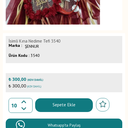
İsimli Kına Nedime Tefi 3540
Marka :
ŞENNUR
Ürün Kodu :
3540
₺
300,00
(KDV DAHIL)
₺ 300,00
(KDV DAHIL)
Sepete Ekle
Whatsapp'ta Paylaş