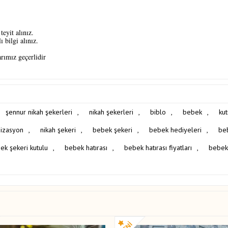
teyit alınız.
 bilgi alınız.
arımız geçerlidir
şennur nikah şekerleri
,
nikah şekerleri
,
biblo
,
bebek
,
ku
izasyon
,
nikah şekeri
,
bebek şekeri
,
bebek hediyeleri
,
be
ek şekeri kutulu
,
bebek hatırası
,
bebek hatırası fiyatları
,
bebek