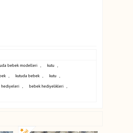
tuda bebek modelleri
,
kutu
,
bek
,
kutuda bebek
,
kutu
,
 hediyeleri
,
bebek hediyelikleri
,