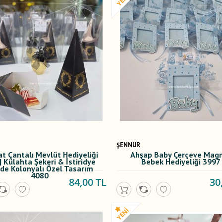
ŞENNUR
t Çantalı Mevlüt Hediyeliği
Ahşap Baby Çerçeve Mag
 | Külahta Şekeri & İstiridye
Bebek Hediyeliği 3997
ede Kolonyalı Özel Tasarım
4080
84,00 TL
30