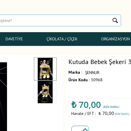
DAVETIYE
ÇIKOLATA / ÇIÇEK
ORGANIZASYON
Kutuda Bebek Şekeri 
Marka :
ŞENNUR
Ürün Kodu :
30968
₺
70,00
(KDV DAHIL)
₺ 70,00
Havale / EFT :
(KDV DAHIL)