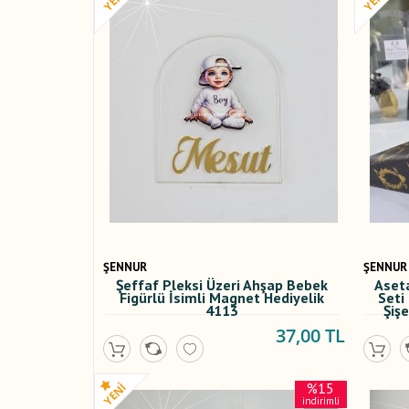
ŞENNUR
ŞENNUR
Şeffaf Pleksi Üzeri Ahşap Bebek
Aseta
Figürlü İsimli Magnet Hediyelik
Seti
4113
Şiş
37,00 TL
%15
indirimli