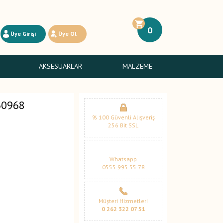
0
Üye Girişi
Üye Ol
AKSESUARLAR
MALZEME
30968
% 100 Güvenli Alışveriş
256 Bit SSL
Whatsapp
0555 995 55 78
Müşteri Hizmetleri
0 262 322 07 51