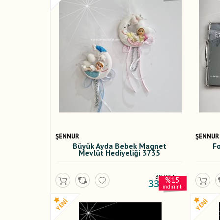
ŞENNUR
ŞENNUR
Büyük Ayda Bebek Magnet
Fo
Mevlüt Hediyeliği 3735
39,00 TL
%15
33,00 TL
indirimli