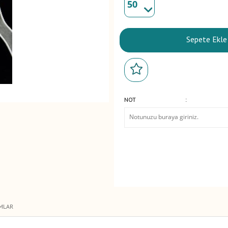
Sepete Ekle
NOT
:
MLAR