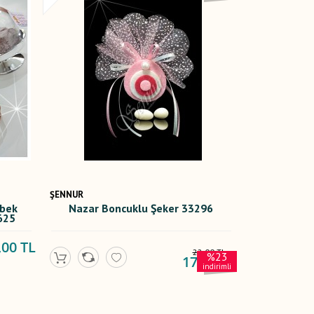
ŞENNUR
ebek
Nazar Boncuklu Şeker 33296
625
,00 TL
22,00 TL
%23
17,00 TL
indirimli