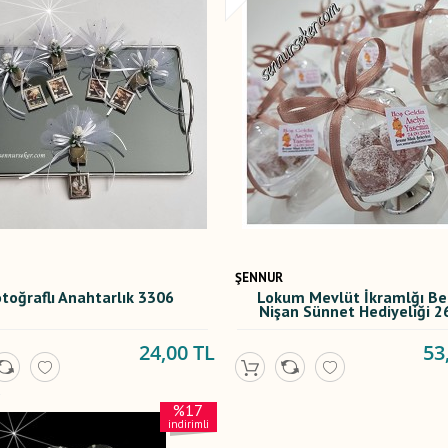
ŞENNUR
toğraflı Anahtarlık 3306
Lokum Mevlüt İkramlğı B
Nişan Sünnet Hediyeliği 2
24,00 TL
53
%17
indirimli