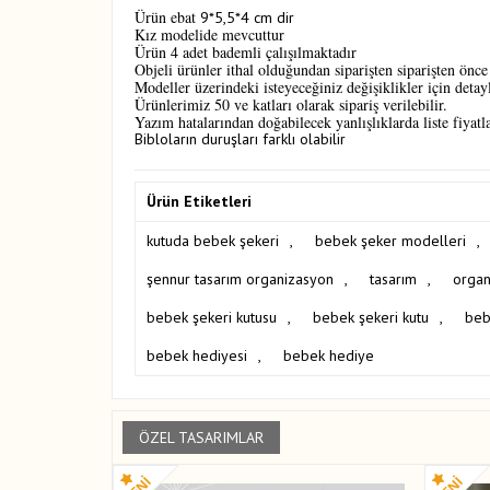
Ürün ebat
9*5,5*4 cm dir
Kız modelide mevcuttur
Ürün 4 adet bademli çalışılmaktadır
Objeli ürünler ithal olduğundan siparişten siparişten önce 
Modeller üzerindeki isteyeceğiniz değişiklikler için detaylı
Ürünlerimiz 50 ve katları olarak sipariş verilebilir.
Yazım hatalarından doğabilecek yanlışlıklarda liste fiyatl
Bibloların duruşları farklı olabilir
Ürün Etiketleri
kutuda bebek şekeri
,
bebek şeker modelleri
,
şennur tasarım organizasyon
,
tasarım
,
organ
bebek şekeri kutusu
,
bebek şekeri kutu
,
beb
bebek hediyesi
,
bebek hediye
ÖZEL TASARIMLAR