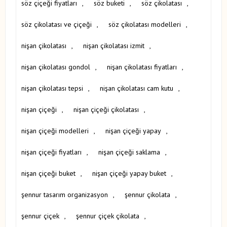
söz çiçeği fiyatları
,
söz buketi
,
söz çikolatası
,
söz çikolatası ve çiçeği
,
söz çikolatası modelleri
,
nişan çikolatası
,
nişan çikolatası izmit
,
nişan çikolatası gondol
,
nişan çikolatası fiyatları
,
nişan çikolatası tepsi
,
nişan çikolatası cam kutu
,
nişan çiçeği
,
nişan çiçeği çikolatası
,
nişan çiçeği modelleri
,
nişan çiçeği yapay
,
nişan çiçeği fiyatları
,
nişan çiçeği saklama
,
nişan çiçeği buket
,
nişan çiçeği yapay buket
,
şennur tasarım organizasyon
,
şennur çikolata
,
şennur çiçek
,
şennur çiçek çikolata
,