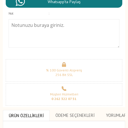
Whatsapp'ta Paylaş
Not
:
% 100 Güvenli Alışveriş
256 Bit SSL
Müşteri Hizmetleri
0 262 322 07 51
ÖDEME SEÇENEKLERI
YORUMLAR
ÜRÜN ÖZELLIKLERI