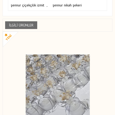
şennur çiçekçilik izmit
,
şennur nikah şekeri
İLGILI ÜRÜNLER