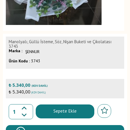
Manolyalı, Güllü İsteme, Söz, Nişan Buketi ve Çikolatası
3743
Marka :
ŞENNUR
Ürün Kodu :
3743
₺
5.340,00
(KDV DAHIL)
₺ 5.340,00
(KDV DAHIL)
Sepete Ekle