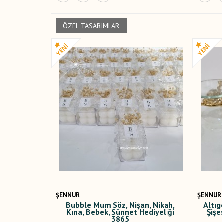
ÖZEL TASARIMLAR
ŞENNUR
ŞENNUR
Bubble Mum Söz, Nişan, Nikah,
Altıg
Kına, Bebek, Sünnet Hediyeliği
Şişe
3865