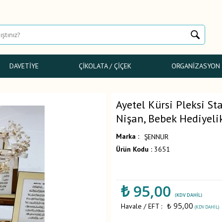
DAVETIYE
ÇIKOLATA / ÇIÇEK
ORGANIZASYON
Ayetel Kürsi Pleksi St
Nişan, Bebek Hediyeli
Marka :
ŞENNUR
Ürün Kodu :
3651
₺
95,00
(KDV DAHIL)
₺ 95,00
Havale / EFT :
(KDV DAHIL)