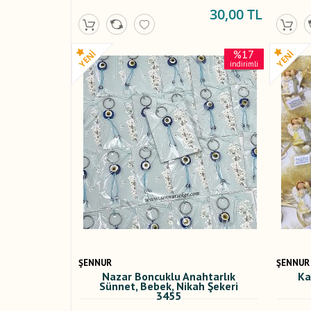
30,00 TL
%17
indirimli
ŞENNUR
ŞENNUR
Nazar Boncuklu Anahtarlık
Ka
Sünnet, Bebek, Nikah Şekeri
3455