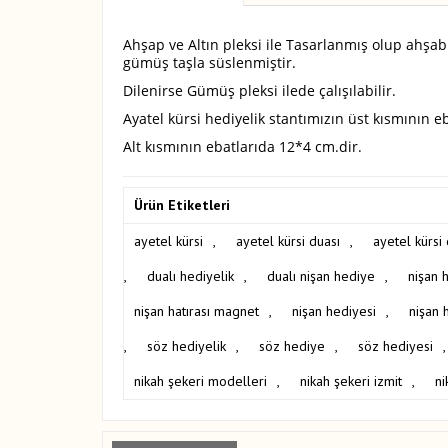
Ahşap ve Altın pleksi ile Tasarlanmış olup ahşabın
gümüş taşla süslenmiştir.
Dilenirse Gümüş pleksi ilede çalışılabilir.
Ayatel kürsi hediyelik stantımızın üst kısmının eb
Alt kısmının ebatlarıda 12*4 cm.dir.
Ürün Etiketleri
ayetel kürsi
,
ayetel kürsi duası
,
ayetel kürsi
,
dualı hediyelik
,
dualı nişan hediye
,
nişan h
nişan hatırası magnet
,
nişan hediyesi
,
nişan h
,
söz hediyelik
,
söz hediye
,
söz hediyesi
,
nikah şekeri modelleri
,
nikah şekeri izmit
,
ni