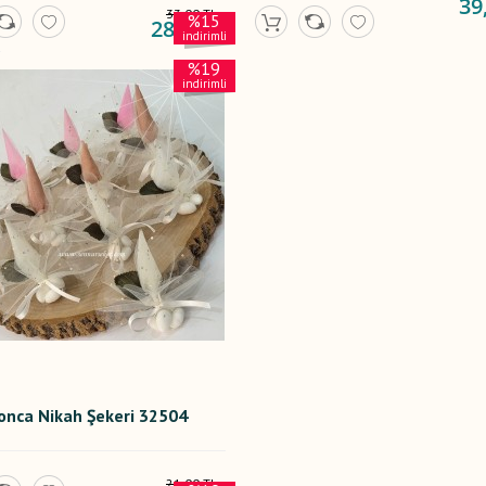
39
33,00 TL
%15
28,00 TL
indirimli
%19
indirimli
onca Nikah Şekeri 32504
21,00 TL