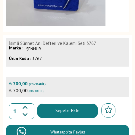
İsimli Sünnet Anı Defteri ve Kalemi Seti 3767
Marka :
ŞENNUR
Ürün Kodu :
3767
₺
700,00
(KDV DAHIL)
₺ 700,00
(KDV DAHIL)
Sepete Ekle
Whatsapp'ta Paylaş