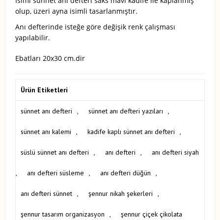
İsiml sünnet anı defteri saks mavi kadife ile kaplanmış
olup, üzeri ayna isimli tasarlanmıştır.
Anı defterinde isteğe göre değişik renk çalışması
yapılabilir.
Ebatları 20x30 cm.dir
Ürün Etiketleri
sünnet anı defteri
,
sünnet anı defteri yazıları
,
sünnet anı kalemi
,
kadife kaplı sünnet anı defteri
,
süslü sünnet anı defteri
,
anı defteri
,
anı defteri siyah
,
anı defteri süsleme
,
anı defteri düğün
,
anı defteri sünnet
,
şennur nikah şekerleri
,
şennur tasarım organizasyon
,
şennur çiçek çikolata