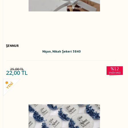
ŞENNUR
Nişan, Nikah Şekeri 3840
%12
25,00 TL
22,00 TL
indirimli