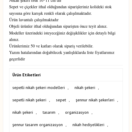
Nikah şekeri ebat 10*11 cm dir
Sepet ve çiçekler ithal olduğundan siparişleriniz kolideki stok
sayısına göre karışık renkli olarak çalışılmaktadır.
Ürün lavantalı çalışılmaktadır
Objeli ürünler ithal olduğundan siparişten önce teyit alınız.
Modeller üzerindeki isteyeceğiniz değişiklikler için detaylı bilgi
alınız.
Ürünlerimiz 50 ve katları olarak sipariş verilebilir.
Yazım hatalarından doğabilecek yanlışlıklarda liste fiyatlarımız
geçerlidir
Ürün Etiketleri
sepetli nikah şekeri modelleri
,
nikah şekeri
,
sepetli nikah şekeri
,
sepet
,
şennur nikah şekerleri
,
nikah şekeri
,
tasarım
,
organizasyon
,
şennur tasarım organizasyon
,
nikah hediyelikleri
,