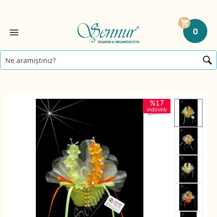
0
%17
indirimli