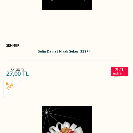
ŞENNUR
Gelin Damat Nikah Şekeri 32974
%21
34,00 TL
27,00 TL
indirimli