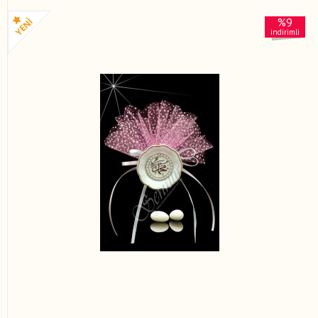
%9
indirimli