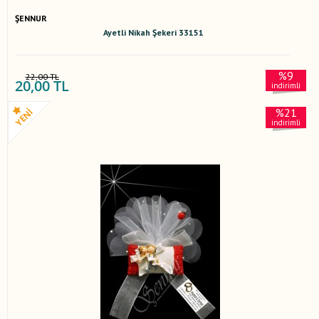
ŞENNUR
Ayetli Nikah Şekeri 33151
%9
22,00 TL
20,00 TL
indirimli
%21
indirimli