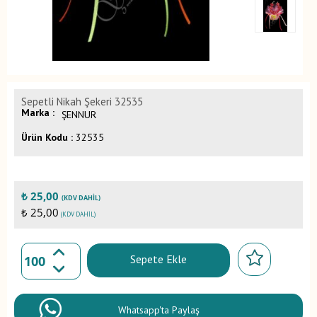
Sepetli Nikah Şekeri 32535
Marka :
ŞENNUR
Ürün Kodu :
32535
₺
25,00
(KDV DAHIL)
₺ 25,00
(KDV DAHIL)
Sepete Ekle
Whatsapp'ta Paylaş